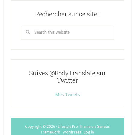
Twitter
Instagram
Pinterest
Rechercher sur ce site :
Suivez @BodyTranslate sur
Twitter
Mes Tweets
Copyright © 2026 ·
Lifestyle Pro Theme
on
Genesis
Framework
·
WordPress
·
Log in