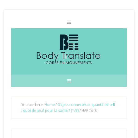
You are here:
Home
/
Objets connectés et quantified self
: quoi de neuf pour la santé ? (1/3)
/
HAPIfork