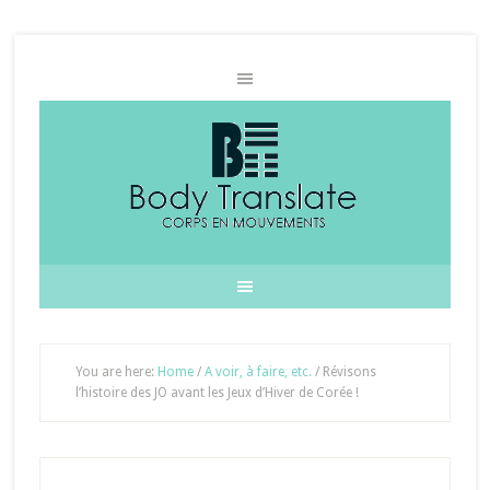
You are here:
Home
/
A voir, à faire, etc.
/
Révisons
l’histoire des JO avant les Jeux d’Hiver de Corée !