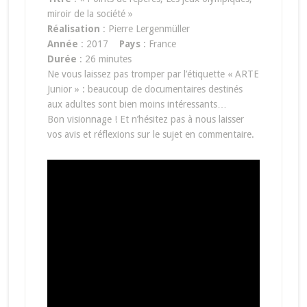
miroir de la société »
Réalisation
: Pierre Lergenmüller
Année
: 2017
Pays
: France
Durée
: 26 minutes
Ne vous laissez pas tromper par l’étiquette « ARTE
Junior » : beaucoup de documentaires destinés
aux adultes sont bien moins intéressants…
Bon visionnage ! Et n’hésitez pas à nous laisser
vos avis et réflexions sur le sujet en commentaire.