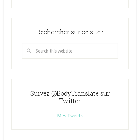
profil
profil
profil
de
de
de
@BodyTranslate
lohrenk
bodytranslate
sur
sur
sur
Twitter
Instagram
Pinterest
Rechercher sur ce site :
Suivez @BodyTranslate sur
Twitter
Mes Tweets