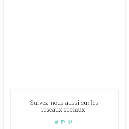
Suivez-nous aussi sur les
réseaux sociaux !
Voir
Voir
Voir
le
le
le