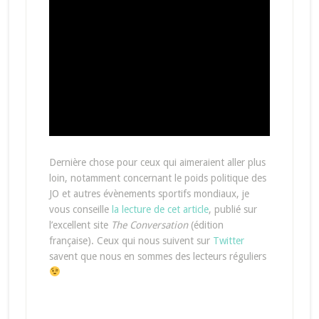
Dernière chose pour ceux qui aimeraient aller plus
loin, notamment concernant le poids politique des
JO et autres évènements sportifs mondiaux, je
vous conseille
la lecture de cet article
, publié sur
l’excellent site
The Conversation
(édition
française). Ceux qui nous suivent sur
Twitter
savent que nous en sommes des lecteurs réguliers