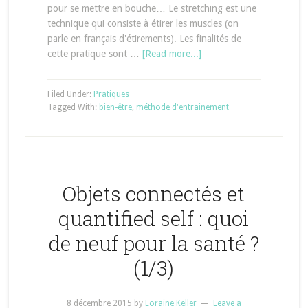
pour se mettre en bouche… Le stretching est une
technique qui consiste à étirer les muscles (on
parle en français d'étirements). Les finalités de
cette pratique sont …
[Read more...]
Filed Under:
Pratiques
Tagged With:
bien-être
,
méthode d'entrainement
Objets connectés et
quantified self : quoi
de neuf pour la santé ?
(1/3)
8 décembre 2015
by
Loraine Keller
Leave a