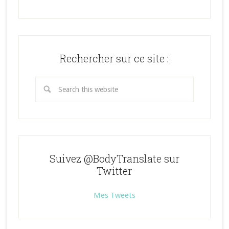
le
le
le
profil
profil
profil
de
de
de
@BodyTranslate
lohrenk
bodytranslate
sur
sur
sur
Twitter
Instagram
Pinterest
Rechercher sur ce site :
Suivez @BodyTranslate sur
Twitter
Mes Tweets